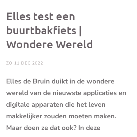
dit
dit
dit
dit
Elles test een
bericht
bericht
bericht
beri
buurtbakfiets |
Wondere Wereld
op
op
op
via
Facebook
X
Whatsap
e-
ZO 11 DEC 2022
mai
Elles de Bruin duikt in de wondere
wereld van de nieuwste applicaties en
(op
digitale apparaten die het leven
je
makkelijker zouden moeten maken.
e-
Maar doen ze dat ook? In deze