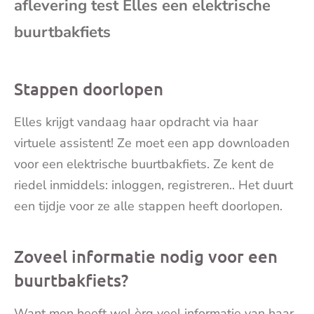
aflevering test Elles een elektrische
mai
buurtbakfiets
Stappen doorlopen
Elles krijgt vandaag haar opdracht via haar
virtuele assistent! Ze moet een app downloaden
voor een elektrische buurtbakfiets. Ze kent de
riedel inmiddels: inloggen, registreren.. Het duurt
een tijdje voor ze alle stappen heeft doorlopen.
Zoveel informatie nodig voor een
buurtbakfiets?
Want men heeft wel èrg veel informatie van haar