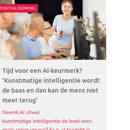
DIGITALISERING
ogramma)
Tijd voor een AI-keurmerk?
‘Kunstmatige intelligentie wordt
de baas en dan kan de mens niet
meer terug’
Neemt AI ofwel
kunstmatige intelligentie de boel over,
zoals velen vrezen? Er is al toezicht in