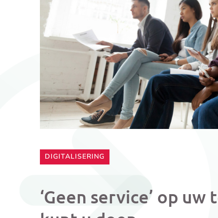
CATEGORIE:
DIGITALISERING
‘Geen service’ op uw t