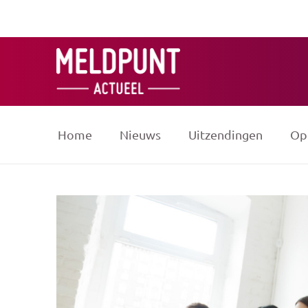
Ga
naar
de
inhoud
Home
Nieuws
Uitzendingen
Op