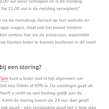
.00 uur weer verholpen en is de melding
 Na 21.00 uur is de melding verwijderd.”
en via de menuknop
Service
op hun website en
kopje
vragen
, staat ook het beleid rondom
ijken continu hoe we de processen, waaronder
ze klanten beter te kunnen bedienen in dit soort
bij een storing?
jzer
kunt u lezen wat in het algemeen uw
f het nou Odido of KPN is. De vuistregel gaat uit
heeft u recht op een bedrag gelijk aan de
 Komt de storing boven de 24 uur, dan geldt
 ook duurt – een vergoeding alsof het 1 hele dag