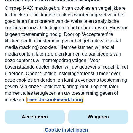
CONTACT
Volg ons op
Nieuwsbrief
X
Neem hier een gratis abonnement op de MAX
Consumenten nieuwsbrief. Elke maandag en
donderdag in uw mailbox.
laring
MAX
Cookieverklaring
Kwetsbaarheid
Cookie
Uw
vakantieman
melden
instellingen
INSCH
e-
VOOR
privacyverklaring
mailadres
DE