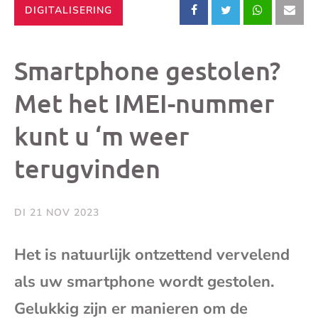
CATEGORIE:
DIGITALISERING
Deel
Deel
Deel
Dee
dit
dit
dit
dit
Smartphone gestolen?
bericht
bericht
bericht
beri
Met het IMEI-nummer
kunt u ‘m weer
op
op
op
via
terugvinden
Facebook
X
Whatsap
e-
mai
DI 21 NOV 2023
(op
Het is natuurlijk ontzettend vervelend
als uw smartphone wordt gestolen.
je
Gelukkig zijn er manieren om de