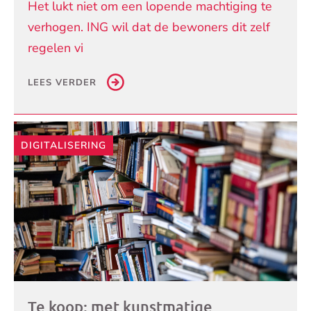
Het lukt niet om een lopende machtiging te
verhogen. ING wil dat de bewoners dit zelf
regelen vi
LEES VERDER
DIGITALISERING
Te koop: met kunstmatige