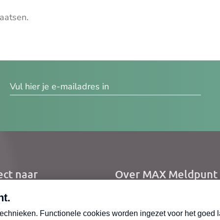
aatsen.
res
ect naar
Over MAX Meldpunt
me
Over Meldpunt Actue
uws