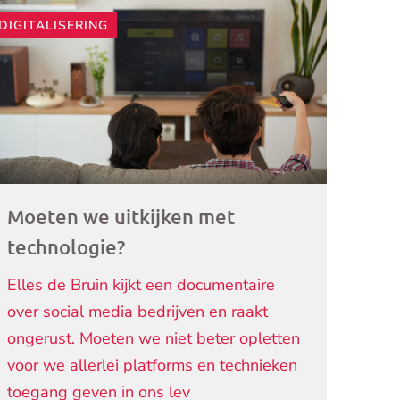
DIGITALISERING
ogramma)
Moeten we uitkijken met
technologie?
Elles de Bruin kijkt een documentaire
over social media bedrijven en raakt
ongerust. Moeten we niet beter opletten
voor we allerlei platforms en technieken
toegang geven in ons lev