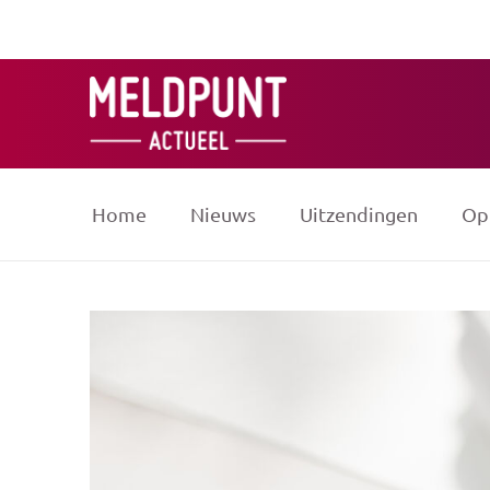
Ga
naar
de
inhoud
Home
Nieuws
Uitzendingen
Op