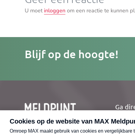
U moet
inloggen
om een reactie te kunnen pl
Je
Blijf op de hoogte!
e-
mailad
Ga dir
Ho
Nie