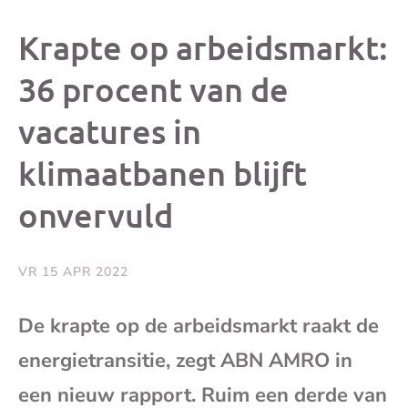
dit
dit
dit
dit
Krapte op arbeidsmarkt:
bericht
bericht
bericht
beri
36 procent van de
vacatures in
op
op
op
via
klimaatbanen blijft
Facebook
X
Whatsap
e-
onvervuld
mai
VR 15 APR 2022
(op
De krapte op de arbeidsmarkt raakt de
je
energietransitie, zegt ABN AMRO in
e-
een nieuw rapport. Ruim een derde van