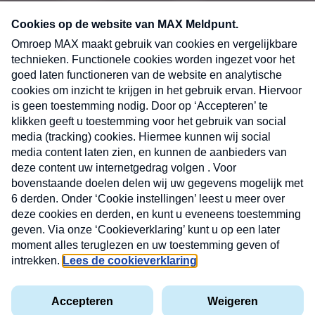
CONTACT
Volg ons op
Nieuwsbrief
X
Neem hier een gratis abonnement op de MAX
Consumenten nieuwsbrief. Elke maandag en
donderdag in uw mailbox.
laring
MAX
Cookieverklaring
Kwetsbaarheid
Cookie
Uw
vakantieman
melden
instellingen
INSCH
e-