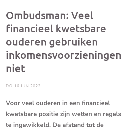
dit
dit
dit
dit
Ombudsman: Veel
bericht
bericht
bericht
beri
financieel kwetsbare
ouderen gebruiken
op
op
op
via
inkomensvoorzieningen
Facebook
X
Whatsap
e-
niet
mai
DO 16 JUN 2022
(op
Voor veel ouderen in een financieel
je
kwetsbare positie zijn wetten en regels
e-
te ingewikkeld. De afstand tot de