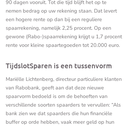
90 dagen vooruit. Tot die tijd blijft het op te
nemen bedrag op uw rekening staan. Dat levert
een hogere rente op dan bij een reguliere
spaarrekening, namelijk 2,25 procent. Op een
gewone (Rabo-)spaarrekening krijgt u 1,7 procent
rente voor kleine spaartegoeden tot 20.000 euro.
TijdslotSparen is een tussenvorm
Mariëlle Lichtenberg, directeur particuliere klanten
van Rabobank, geeft aan dat deze nieuwe
spaarvorm bedoeld is om de behoeften van
verschillende soorten spaarders te vervullen: “Als
bank zien we dat spaarders die hun financiële
buffer op orde hebben, vaak meer geld op hun