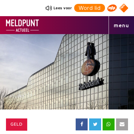
Ga
Word lid
NPO S
Lees voor
Omroep 
naar
de
menu
inhoud
CATEGORIE:
GELD
Deel
Deel
Deel
Dee