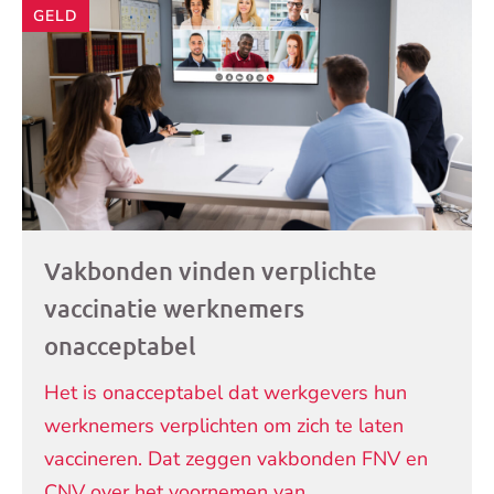
GELD
Vakbonden vinden verplichte
vaccinatie werknemers
onacceptabel
Het is onacceptabel dat werkgevers hun
werknemers verplichten om zich te laten
vaccineren. Dat zeggen vakbonden FNV en
CNV over het voornemen van