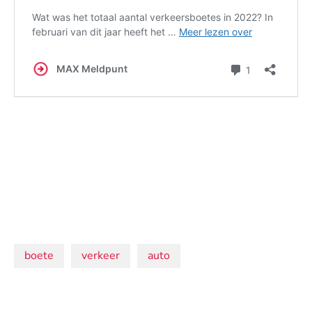
Onderwerpen:
boete
verkeer
auto