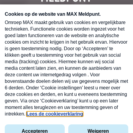
CONTACT
Volg ons op
Nieuwsbrief
X
Neem hier een gratis abonnement op de MAX
Consumenten nieuwsbrief. Elke maandag en
donderdag in uw mailbox.
laring
MAX
Cookieverklaring
Kwetsbaarheid
Cookie
Uw
vakantieman
melden
instellingen
INSCH