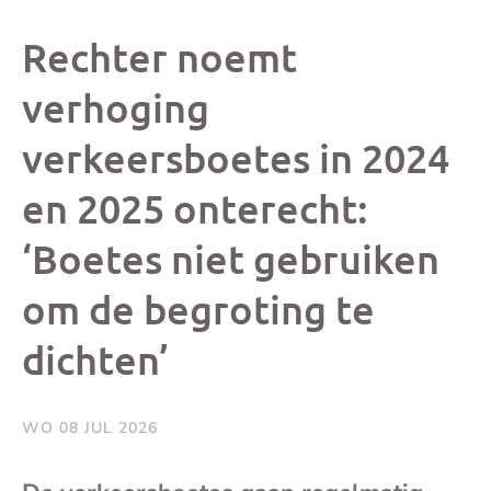
dit
dit
dit
dit
Rechter noemt
bericht
bericht
bericht
beri
verhoging
verkeersboetes in 2024
op
op
op
via
en 2025 onterecht:
Facebook
X
Whatsap
e-
‘Boetes niet gebruiken
mai
om de begroting te
(op
dichten’
je
WO 08 JUL 2026
e-