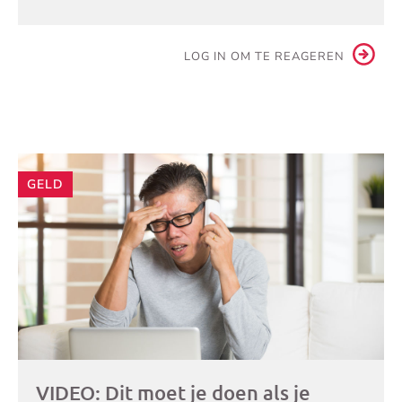
LOG IN OM TE REAGEREN
Andere
GELD
artikelen
VIDEO: Dit moet je doen als je