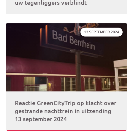
uw tegenliggers verblindt
DATUM:
13 SEPTEMBER 2024
Reactie GreenCityTrip op klacht over
gestrande nachttrein in uitzending
13 september 2024