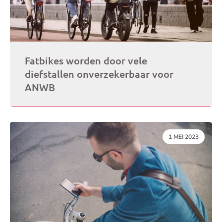
Fatbikes worden door vele
diefstallen onverzekerbaar voor
ANWB
DATUM:
1 MEI 2023