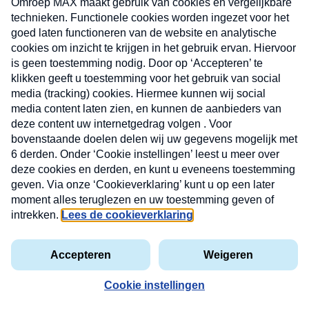
CONTACT
Volg ons op
Nieuwsbrief
X
Neem hier een gratis abonnement op de MAX
Consumenten nieuwsbrief. Elke maandag en
donderdag in uw mailbox.
laring
MAX
Cookieverklaring
Kwetsbaarheid
Cookie
Uw
vakantieman
melden
instellingen
INSCH
e-
VOOR
privacyverklaring
mailadres
DE
NIEUW