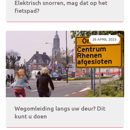
Elektrisch snorren, mag dat op het
fietspad?
DATUM:
26 APRIL 2023
Wegomleiding langs uw deur? Dit
kunt u doen