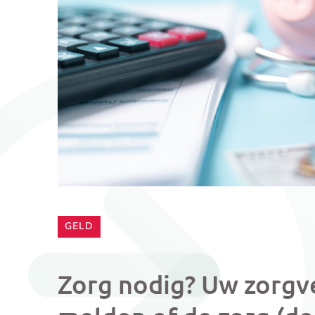
CATEGORIE:
GELD
Zorg nodig? Uw zorgver