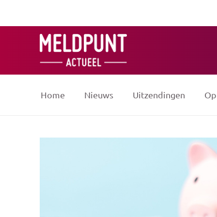
Ga
naar
de
inhoud
Home
Nieuws
Uitzendingen
Op