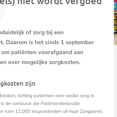
els) niet wordt vergoed
mail
(opent
je
e-
mailpr
duidelijk of zorg bij een
t. Daarom is het sinds 1 september
t om patiënten voorafgaand aan
ren over mogelijke zorgkosten.
rgkosten zijn
bieders richting patiënten over welke zorg in
 is de conclusie die Patiëntenfederatie
er ruim 12.000 respondenten uit haar Zorgpanel.