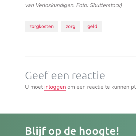
van Verloskundigen. Foto: Shutterstock)
Onderwerpen:
zorgkosten
zorg
geld
Geef een reactie
U moet
inloggen
om een reactie te kunnen pl
Je
Blijf op de hoogte!
e-