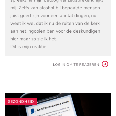
spreekt na mijn betoog vanzelfsprekent, lijkt
mij. Zelfs kan alcohol bij bepaalde mensen
juist goed zijn voor een aantal dingen, nu
weet ik wel dat ik nu de ruiten van de kerk
aan het ingooien ben voor de deskundigen
hier maar zo zie ik het.
Dit is mijn reaktie…
LOG IN OM TE REAGEREN
Andere
GEZONDHEID
artikelen