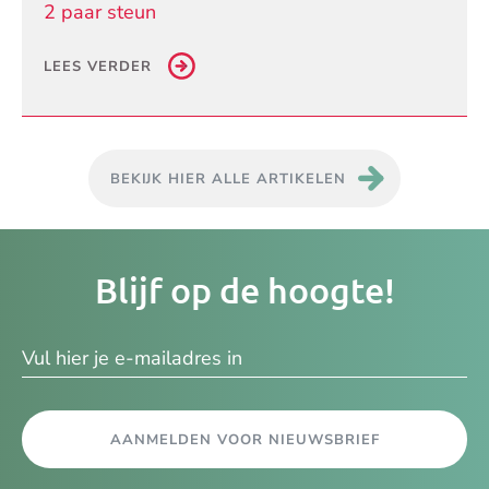
2 paar steun
LEES VERDER
BEKIJK HIER ALLE ARTIKELEN
Je
Blijf op de hoogte!
e-
ma
AANMELDEN VOOR NIEUWSBRIEF