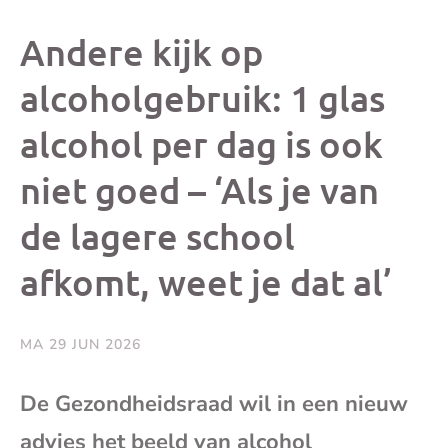
dit
dit
dit
dit
Andere kijk op
bericht
bericht
bericht
beri
alcoholgebruik: 1 glas
alcohol per dag is ook
op
op
op
via
niet goed – ‘Als je van
Facebook
X
Whatsap
e-
de lagere school
mai
afkomt, weet je dat al’
(op
MA 29 JUN 2026
je
De Gezondheidsraad wil in een nieuw
e-
advies het beeld van alcohol