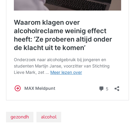
Onderwerpen:
gezondh
alcohol