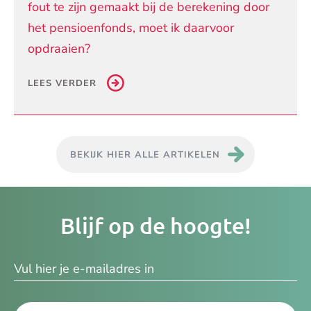
fout te zijn gemaakt bij de berekening door
het pensioenfonds, moet ik daarvoor
opdraaien?
LEES VERDER
BEKIJK HIER ALLE ARTIKELEN
Je
Blijf op de hoogte!
e-
ma