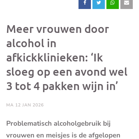
Deel
Deel
Deel
Dee
dit
dit
dit
dit
Meer vrouwen door
bericht
bericht
bericht
beri
alcohol in
afkickklinieken: ‘Ik
op
op
op
via
sloeg op een avond wel
Facebook
X
Whatsap
e-
3 tot 4 pakken wijn in’
mai
MA 12 JAN 2026
(op
Problematisch alcoholgebruik bij
je
vrouwen en meisjes is de afgelopen