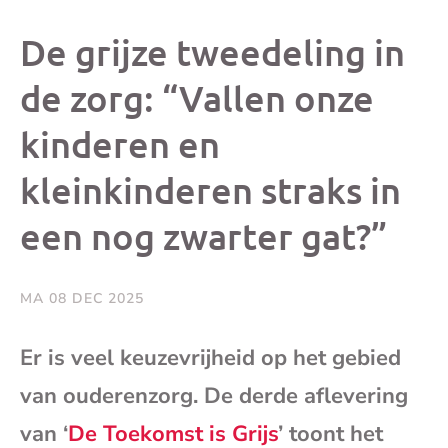
dit
dit
dit
dit
De grijze tweedeling in
bericht
bericht
bericht
beri
de zorg: “Vallen onze
kinderen en
op
op
op
via
kleinkinderen straks in
Facebook
X
Whatsap
e-
een nog zwarter gat?”
mai
MA 08 DEC 2025
(op
Er is veel keuzevrijheid op het gebied
je
van ouderenzorg. De derde aflevering
e-
van ‘
De Toekomst is Grijs
’ toont het