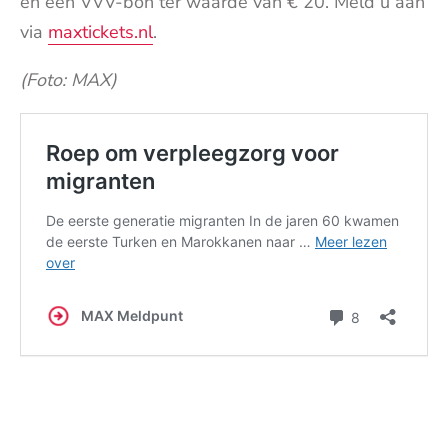
en een VVV-bon ter waarde van € 20. Meld u aan
via
maxtickets.nl
.
(Foto: MAX)