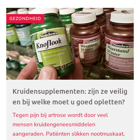
Andere
GEZONDHEID
artikelen
Kruidensupplementen: zijn ze veilig
en bij welke moet u goed opletten?
Tegen pijn bij artrose wordt door veel
mensen kruidengeneesmiddelen
aangeraden. Patiënten slikken nootmuskaat,