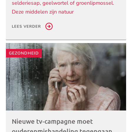
selderiesap, geelwortel of groenlipmossel.
Deze middelen zijn natuur
LEES VERDER
GEZONDHEID
Nieuwe tv-campagne moet
ouderenmishandeling tegengaan