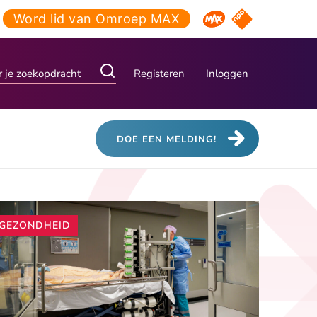
Word lid van Omroep MAX
NPO Start
Omroep MAX
Registeren
Inloggen
DOE EEN MELDING!
Andere
GEZONDHEID
artikelen