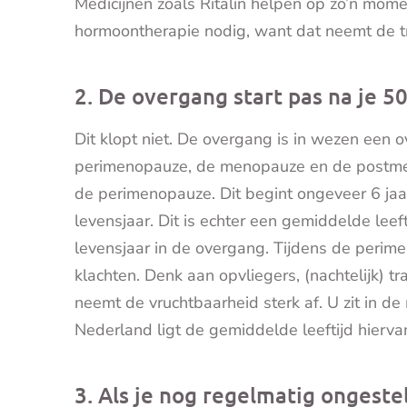
Medicijnen zoals Ritalin helpen op zo’n momen
hormoontherapie nodig, want dat neemt de t
2. De overgang start pas na je 5
Dit klopt niet. De overgang is in wezen een
perimenopauze, de menopauze en de postme
de perimenopauze. Dit begint ongeveer 6 jaa
levensjaar. Dit is echter een gemiddelde le
levensjaar in de overgang. Tijdens de perim
klachten. Denk aan opvliegers, (nachtelijk) t
neemt de vruchtbaarheid sterk af. U zit in d
Nederland ligt de gemiddelde leeftijd hiervan
3. Als je nog regelmatig ongest