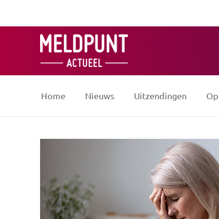
Ga
naar
de
inhoud
Home
Nieuws
Uitzendingen
Op