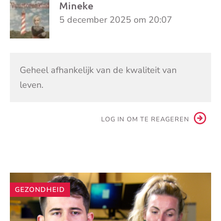
Mineke
5 december 2025 om 20:07
Geheel afhankelijk van de kwaliteit van
leven.
LOG IN OM TE REAGEREN
Andere
GEZONDHEID
artikelen