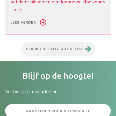
betekent niesen en een loopneus. Hooikoorts
is niet
LEES VERDER
BEKIJK HIER ALLE ARTIKELEN
Je
Blijf op de hoogte!
e-
ma
AANMELDEN VOOR NIEUWSBRIEF