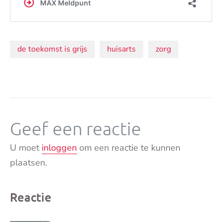
Onderwerpen:
de toekomst is grijs
huisarts
zorg
Geef een reactie
U moet
inloggen
om een reactie te kunnen
plaatsen.
Reactie