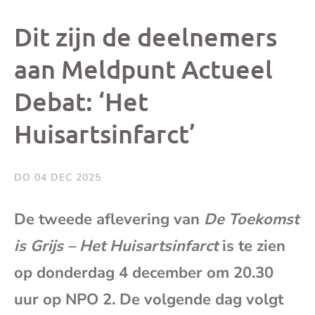
dit
dit
dit
dit
Dit zijn de deelnemers
bericht
bericht
bericht
beri
aan Meldpunt Actueel
Debat: ‘Het
op
op
op
via
Huisartsinfarct’
Facebook
X
Whatsap
e-
mai
DO 04 DEC 2025
(op
De tweede aflevering van
De Toekomst
is Grijs – Het Huisartsinfarct
is te zien
je
op donderdag 4 december om 20.30
e-
uur op NPO 2. De volgende dag volgt