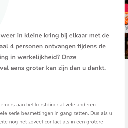
mail
(opent
je
e-
mailpr
eer in kleine kring bij elkaar met de
al 4 personen ontvangen tijdens de
ring in werkelijkheid? Onze
wel eens groter kan zijn dan u denkt.
nemers aan het kerstdiner al vele anderen
ele serie besmettingen in gang zetten. Dus als u
eite nog net zoveel contact als in een grotere