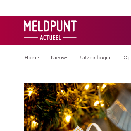
Ga
naar
de
inhoud
Home
Nieuws
Uitzendingen
Op