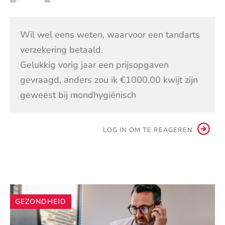
Wil wel eens weten, waarvoor een tandarts
verzekering betaald.
Gelukkig vorig jaar een prijsopgaven
gevraagd, anders zou ik €1000,00 kwijt zijn
geweest bij mondhygiënisch
LOG IN OM TE REAGEREN
Andere
GEZONDHEID
artikelen