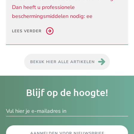
Dan heeft u professionele
beschermingsmiddelen nodig: ee
LEES VERDER
BEKIJK HIER ALLE ARTIKELEN
Je
Blijf op de hoogte!
e-
ma
AANMELDEN VOOR NIEUWSBRIEF