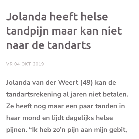
dit
dit
dit
dit
Jolanda heeft helse
bericht
bericht
bericht
beri
tandpijn maar kan niet
naar de tandarts
op
op
op
via
Facebook
X
Whatsap
e-
VR 04 OKT 2019
mai
Jolanda van der Weert (49) kan de
tandartsrekening al jaren niet betalen.
(op
Ze heeft nog maar een paar tanden in
je
haar mond en lijdt dagelijks helse
e-
pijnen. “Ik heb zo’n pijn aan mijn gebit,