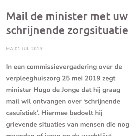
dit
dit
dit
dit
Mail de minister met uw
bericht
bericht
bericht
beri
schrijnende zorgsituatie
op
op
op
via
MA 01 JUL 2019
Facebook
X
Whatsap
e-
In een commissievergadering over de
mai
verpleeghuiszorg 25 mei 2019 zegt
minister Hugo de Jonge dat hij graag
(op
mail wil ontvangen over ‘schrijnende
je
casuïstiek’. Hiermee bedoelt hij
grievende situaties van mensen die nog
e-