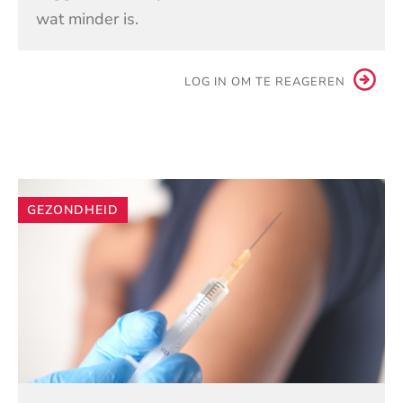
wat minder is.
LOG IN OM TE REAGEREN
Andere
GEZONDHEID
artikelen