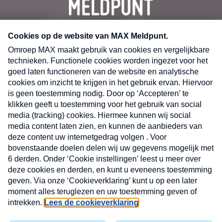
CONTACT
Volg ons op
Nieuwsbrief
X
Neem hier een gratis abonnement op de MAX
Consumenten nieuwsbrief. Elke maandag en
donderdag in uw mailbox.
laring
MAX
Cookieverklaring
Kwetsbaarheid
Cookie