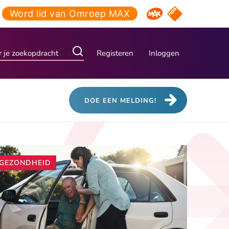
Word lid van Omroep MAX
NPO Start
Omroep MAX
Registeren
Inloggen
DOE EEN MELDING!
Andere
GEZONDHEID
artikelen