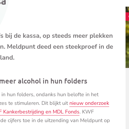
sa
mail
(opent
je
e-
mailpr
fs bij de kassa, op steeds meer plekken
en. Meldpunt deed een steekproef in de
land.
eer alcohol in hun folders
n hun folders, ondanks hun belofte in het
 te stimuleren. Dit blijkt uit
nieuw onderzoek
 Kankerbestrijding en MDL Fonds
. KWF
de cijfers toe in de uitzending van Meldpunt op