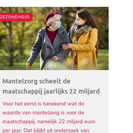
GEZONDHEID
ogramma)
Mantelzorg scheelt de
maatschappij jaarlijks 22 miljard
Voor het eerst is berekend wat de
waarde van mantelzorg is voor de
maatschappij, namelijk 22 miljard euro
per jaar. Dat blijkt uit onderzoek van