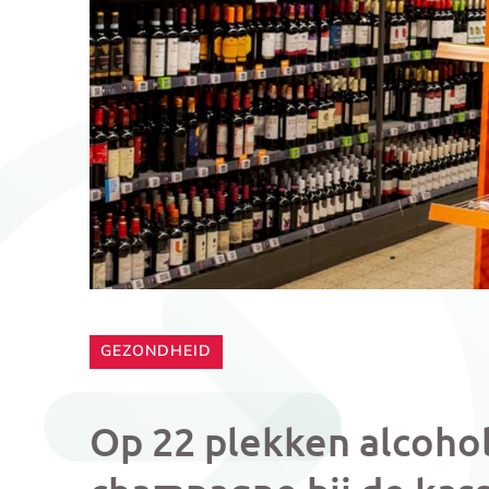
CATEGORIE:
GEZONDHEID
Op 22 plekken alcohol