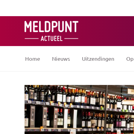
Ga
naar
de
inhoud
Home
Nieuws
Uitzendingen
Op