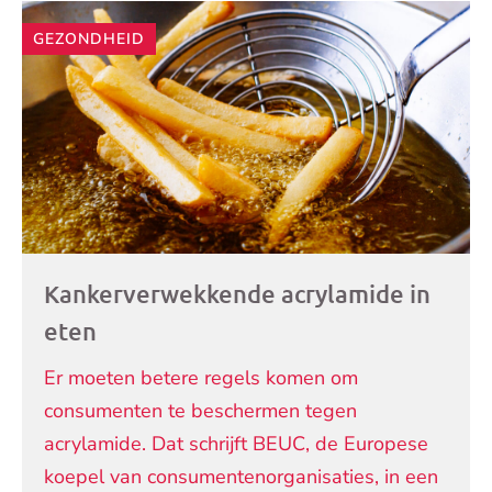
GEZONDHEID
Kankerverwekkende acrylamide in
eten
Er moeten betere regels komen om
consumenten te beschermen tegen
acrylamide. Dat schrijft BEUC, de Europese
koepel van consumentenorganisaties, in een