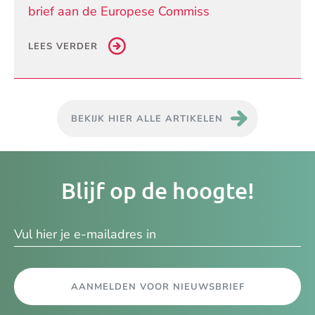
brief aan de Europese Commiss
LEES VERDER
BEKIJK HIER ALLE ARTIKELEN
Je
Blijf op de hoogte!
e-
ma
AANMELDEN VOOR NIEUWSBRIEF