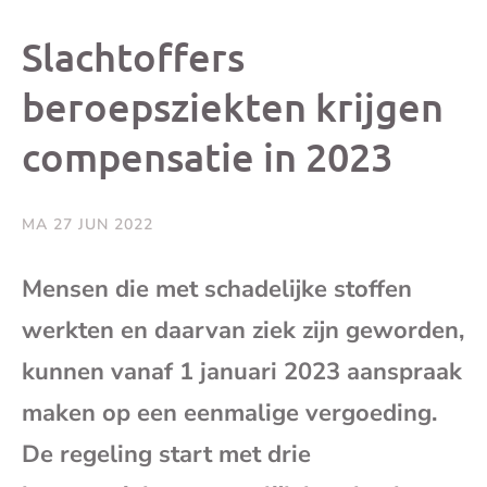
dit
dit
dit
dit
Slachtoffers
bericht
bericht
bericht
beri
beroepsziekten krijgen
compensatie in 2023
op
op
op
via
Facebook
X
Whatsap
e-
MA 27 JUN 2022
mai
Mensen die met schadelijke stoffen
werkten en daarvan ziek zijn geworden,
(op
kunnen vanaf 1 januari 2023 aanspraak
je
maken op een eenmalige vergoeding.
e-
De regeling start met drie