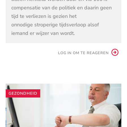
compensatie van de politiek en daarin geen
tijd te verliezen is gezien het
onnodige stroperige tijdsverloop alsof
iemand er wijzer van wordt.
LOG IN OM TE REAGEREN
Andere
GEZONDHEID
artikelen