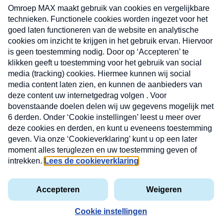
CONTACT
Volg ons op
Nieuwsbrief
X
Neem hier een gratis abonnement op de MAX
Consumenten nieuwsbrief. Elke maandag en
donderdag in uw mailbox.
laring
MAX
Cookieverklaring
Kwetsbaarheid
Cookie
Uw
vakantieman
melden
instellingen
INSCH
e-
VOOR
privacyverklaring
mailadres
DE