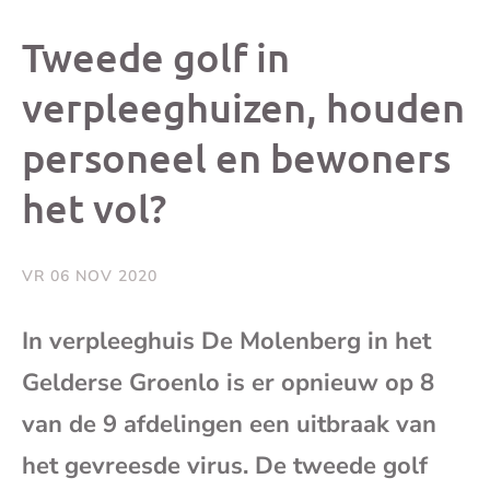
dit
dit
dit
dit
Tweede golf in
bericht
bericht
bericht
beri
verpleeghuizen, houden
personeel en bewoners
op
op
op
via
het vol?
Facebook
X
Whatsap
e-
mai
VR 06 NOV 2020
(op
In verpleeghuis De Molenberg in het
Gelderse Groenlo is er opnieuw op 8
je
van de 9 afdelingen een uitbraak van
e-
het gevreesde virus. De tweede golf