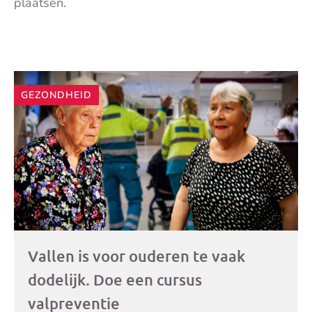
plaatsen.
Andere
GEZONDHEID
artikelen
Vallen is voor ouderen te vaak
dodelijk. Doe een cursus
valpreventie