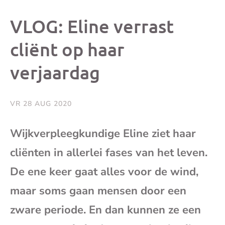
dit
dit
dit
dit
VLOG: Eline verrast
bericht
bericht
bericht
beri
cliënt op haar
verjaardag
op
op
op
via
Facebook
X
Whatsap
e-
VR 28 AUG 2020
mai
Wijkverpleegkundige Eline ziet haar
cliënten in allerlei fases van het leven.
(op
De ene keer gaat alles voor de wind,
je
maar soms gaan mensen door een
e-
zware periode. En dan kunnen ze een