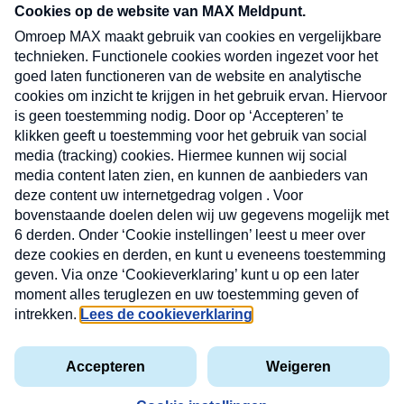
CONTACT
Volg ons op
Nieuwsbrief
X
Neem hier een gratis abonnement op de MAX
Consumenten nieuwsbrief. Elke maandag en
donderdag in uw mailbox.
laring
MAX
Cookieverklaring
Kwetsbaarheid
Cookie
Uw
vakantieman
melden
instellingen
INSCH
e-
VOOR
privacyverklaring