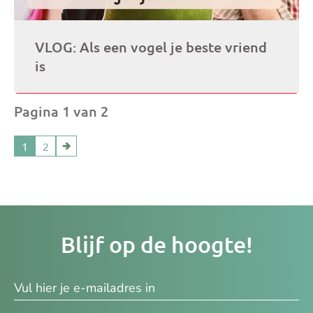
VLOG: Als een vogel je beste vriend
is
Pagina 1 van 2
1
2
Je
Blijf op de hoogte!
e-
ma