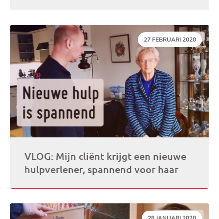
DATUM:
27 FEBRUARI 2020
VLOG: Mijn cliënt krijgt een nieuwe
hulpverlener, spannend voor haar
DATUM:
28 JANUARI 2020