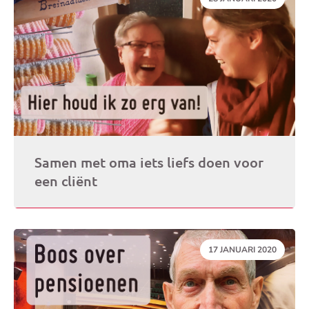
Samen met oma iets liefs doen voor
een cliënt
DATUM:
17 JANUARI 2020