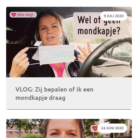
DATUM:
9 JULI 2020
VLOG: Zij bepalen of ik een
mondkapje draag
DATUM:
24 JUNI 2020