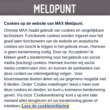
CONTACT
Volg ons op
Nieuwsbrief
X
Neem hier een gratis abonnement op de MAX
Consumenten nieuwsbrief. Elke maandag en
donderdag in uw mailbox.
laring
MAX
Cookieverklaring
Kwetsbaarheid
Cookie