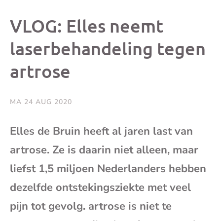
dit
dit
dit
dit
VLOG: Elles neemt
bericht
bericht
bericht
beri
laserbehandeling tegen
artrose
op
op
op
via
Facebook
X
Whatsap
e-
MA 24 AUG 2020
mai
Elles de Bruin heeft al jaren last van
artrose. Ze is daarin niet alleen, maar
(op
liefst 1,5 miljoen Nederlanders hebben
je
dezelfde ontstekingsziekte met veel
e-
pijn tot gevolg. artrose is niet te