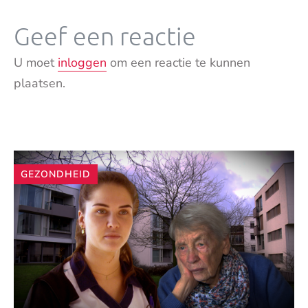
Geef een reactie
U moet
inloggen
om een reactie te kunnen
plaatsen.
Andere
GEZONDHEID
artikelen