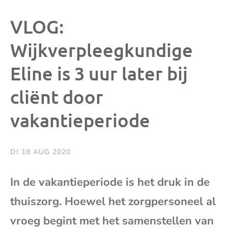
dit
dit
dit
dit
VLOG:
bericht
bericht
bericht
beri
Wijkverpleegkundige
Eline is 3 uur later bij
op
op
op
via
cliënt door
Facebook
X
Whatsap
e-
vakantieperiode
mai
DI 18 AUG 2020
(op
In de vakantieperiode is het druk in de
je
thuiszorg. Hoewel het zorgpersoneel al
e-
vroeg begint met het samenstellen van