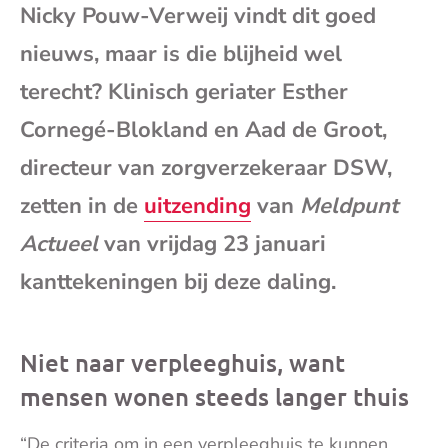
Nicky Pouw-Verweij vindt dit goed
mai
nieuws, maar is die blijheid wel
terecht? Klinisch geriater Esther
Cornegé-Blokland en Aad de Groot,
directeur van zorgverzekeraar DSW,
zetten in de
uitzending
van
Meldpunt
Actueel
van vrijdag 23 januari
kanttekeningen bij deze daling.
Niet naar verpleeghuis, want
mensen wonen steeds langer thuis
“De criteria om in een verpleeghuis te kunnen