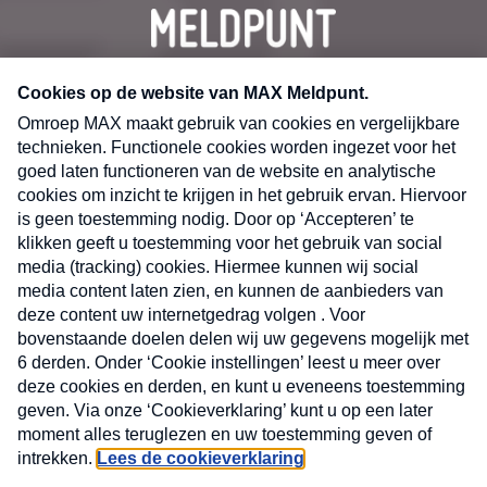
CONTACT
Volg ons op
Nieuwsbrief
X
Neem hier een gratis abonnement op de MAX
Consumenten nieuwsbrief. Elke maandag en
donderdag in uw mailbox.
laring
MAX
Cookieverklaring
Kwetsbaarheid
Cookie