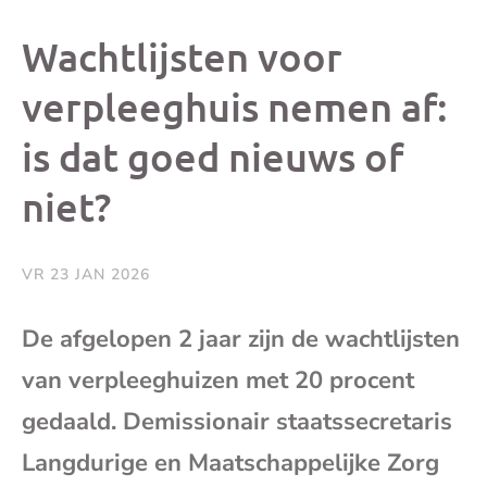
dit
dit
dit
dit
Wachtlijsten voor
bericht
bericht
bericht
beri
verpleeghuis nemen af:
is dat goed nieuws of
op
op
op
via
niet?
Facebook
X
Whatsap
e-
mai
VR 23 JAN 2026
(op
De afgelopen 2 jaar zijn de wachtlijsten
van verpleeghuizen met 20 procent
je
gedaald. Demissionair staatssecretaris
e-
Langdurige en Maatschappelijke Zorg