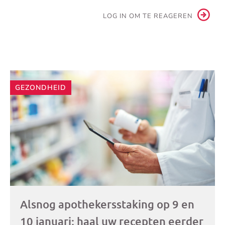
LOG IN OM TE REAGEREN
Andere
GEZONDHEID
artikelen
Alsnog apothekersstaking op 9 en
10 januari; haal uw recepten eerder