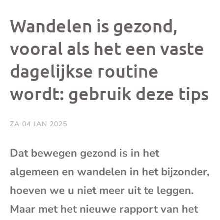
dit
dit
dit
dit
Wandelen is gezond,
bericht
bericht
bericht
beri
vooral als het een vaste
dagelijkse routine
op
op
op
via
wordt: gebruik deze tips
Facebook
X
Whatsap
e-
mai
ZA 04 JAN 2025
(op
Dat bewegen gezond is in het
algemeen en wandelen in het bijzonder,
je
hoeven we u niet meer uit te leggen.
e-
Maar met het nieuwe rapport van het