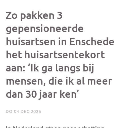
dit
dit
dit
dit
Zo pakken 3
bericht
bericht
bericht
beri
gepensioneerde
huisartsen in Enschede
op
op
op
via
het huisartsentekort
Facebook
X
Whatsap
e-
aan: ‘Ik ga langs bij
mai
mensen, die ik al meer
(op
dan 30 jaar ken’
je
DO 04 DEC 2025
e-