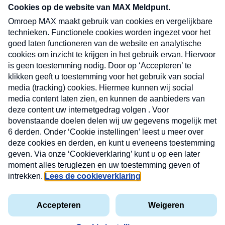
CONTACT
Volg ons op
Nieuwsbrief
X
Neem hier een gratis abonnement op de MAX
Consumenten nieuwsbrief. Elke maandag en
donderdag in uw mailbox.
laring
MAX
Cookieverklaring
Kwetsbaarheid
Cookie
Uw
vakantieman
melden
instellingen
INSCH
e-
VOOR
privacyverklaring