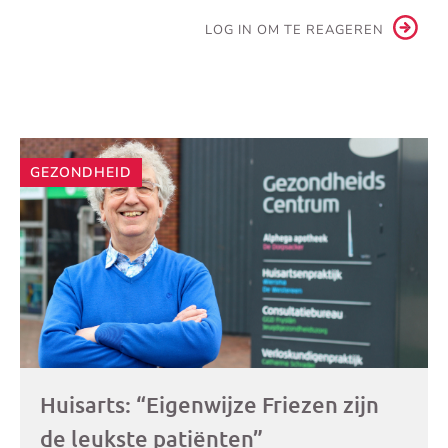
LOG IN OM TE REAGEREN
Andere
GEZONDHEID
artikelen
Huisarts: “Eigenwijze Friezen zijn
de leukste patiënten”