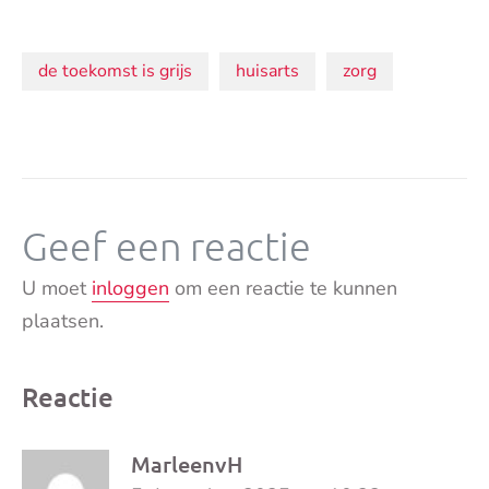
Onderwerpen:
de toekomst is grijs
huisarts
zorg
Geef een reactie
U moet
inloggen
om een reactie te kunnen
plaatsen.
Reactie
MarleenvH