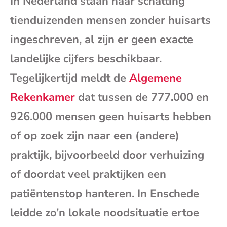
In Nederland staan naar schatting
mai
tienduizenden mensen zonder huisarts
ingeschreven, al zijn er geen exacte
landelijke cijfers beschikbaar.
Tegelijkertijd meldt de
Algemene
Rekenkamer
dat tussen de 777.000 en
926.000 mensen geen huisarts hebben
of op zoek zijn naar een (andere)
praktijk, bijvoorbeeld door verhuizing
of doordat veel praktijken een
patiëntenstop hanteren. In Enschede
leidde zo
’
n lokale noodsituatie ertoe