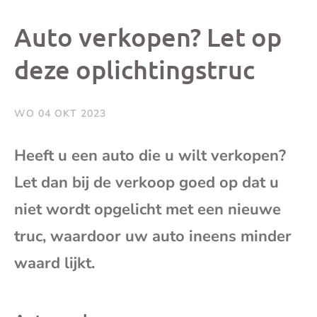
dit
dit
dit
dit
Auto verkopen? Let op
bericht
bericht
bericht
beri
deze oplichtingstruc
op
op
op
via
WO 04 OKT 2023
Facebook
X
Whatsap
e-
Heeft u een auto die u wilt verkopen?
mai
Let dan bij de verkoop goed op dat u
niet wordt opgelicht met een nieuwe
(op
truc, waardoor uw auto ineens minder
je
waard lijkt.
e-