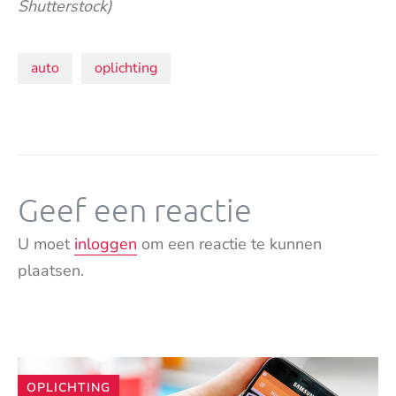
Shutterstock)
Onderwerpen:
auto
oplichting
Geef een reactie
U moet
inloggen
om een reactie te kunnen
plaatsen.
Andere
OPLICHTING