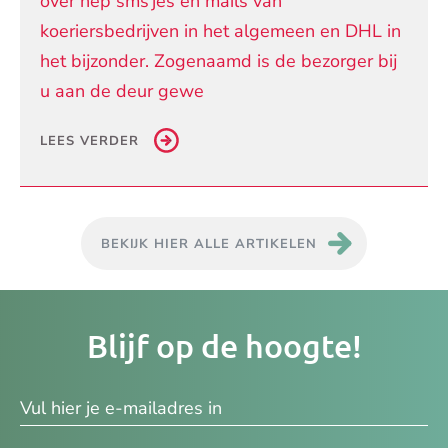
over nep sms’jes en mails van
koeriersbedrijven in het algemeen en DHL in
het bijzonder. Zogenaamd is de bezorger bij
u aan de deur gewe
LEES VERDER
BEKIJK HIER ALLE ARTIKELEN
Je
Blijf op de hoogte!
e-
ma