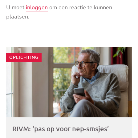
U moet
inloggen
om een reactie te kunnen
plaatsen.
Andere
OPLICHTING
artikelen
RIVM: ‘pas op voor nep-smsjes’