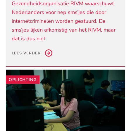
Gezondheidsorganisatie RIVM waarschuwt
Nederlanders voor nep sms’jes die door
internetcriminelen worden gestuurd. De
sms’jes lijken afkomstig van het RIVM, maar
dat is dus niet
LEES VERDER
OPLICHTING