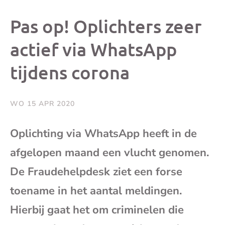
dit
dit
dit
dit
Pas op! Oplichters zeer
bericht
bericht
bericht
beri
actief via WhatsApp
tijdens corona
op
op
op
via
Facebook
X
Whatsap
e-
WO 15 APR 2020
mai
Oplichting via WhatsApp heeft in de
afgelopen maand een vlucht genomen.
(op
De Fraudehelpdesk ziet een forse
je
toename in het aantal meldingen.
e-
Hierbij gaat het om criminelen die