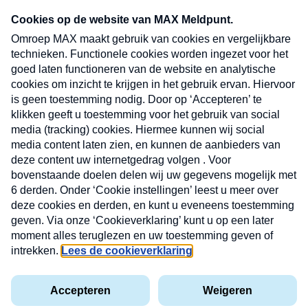
CONTACT
Volg ons op
Nieuwsbrief
X
Neem hier een gratis abonnement op de MAX
Consumenten nieuwsbrief. Elke maandag en
donderdag in uw mailbox.
laring
MAX
Cookieverklaring
Kwetsbaarheid
Cookie
Uw
vakantieman
melden
instellingen
INSCH
e-
VOOR