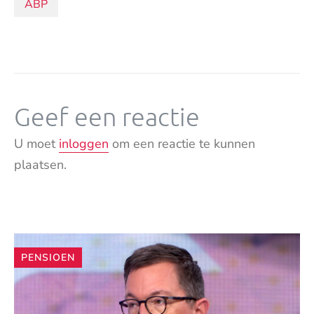
Onderwerpen:
ABP
Geef een reactie
U moet
inloggen
om een reactie te kunnen
plaatsen.
Andere
PENSIOEN
artikelen