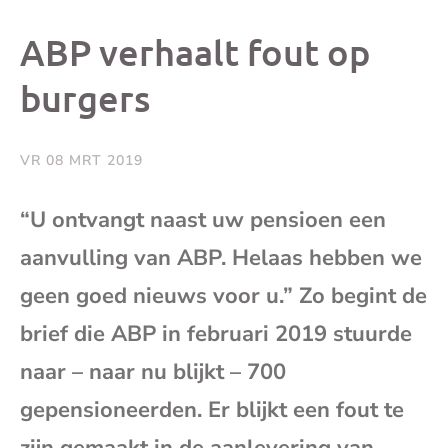
dit
dit
dit
dit
ABP verhaalt fout op
bericht
bericht
bericht
beri
burgers
op
op
op
via
VR 08 MRT 2019
Facebook
X
Whatsap
e-
“U ontvangt naast uw pensioen een
mai
aanvulling van ABP. Helaas hebben we
geen goed nieuws voor u.” Zo begint de
(op
brief die ABP in februari 2019 stuurde
je
naar – naar nu blijkt – 700
gepensioneerden. Er blijkt een fout te
e-