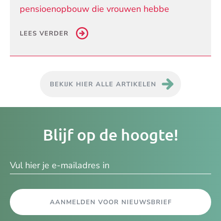
pensioenopbouw die vrouwen hebbe
LEES VERDER
BEKIJK HIER ALLE ARTIKELEN
Je
Blijf op de hoogte!
e-
ma
AANMELDEN VOOR NIEUWSBRIEF