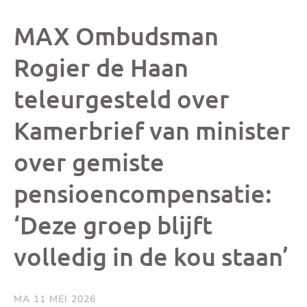
dit
dit
dit
dit
MAX Ombudsman
bericht
bericht
bericht
beri
Rogier de Haan
teleurgesteld over
op
op
op
via
Kamerbrief van minister
Facebook
X
Whatsap
e-
over gemiste
mai
pensioencompensatie:
(op
‘Deze groep blijft
je
volledig in de kou staan’
e-
MA 11 MEI 2026