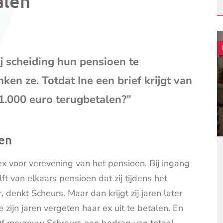
alen
mail
(opent
je
e-
mailpr
ij scheiding hun pensioen te
en ze. Totdat Ine een brief krijgt van
1.000 euro terugbetalen?”
en
ex voor verevening van het pensioen. Bij ingang
t van elkaars pensioen dat zij tijdens het
enkt Scheurs. Maar dan krijgt zij jaren later
zijn jaren vergeten haar ex uit te betalen. En
 Of mevrouw Schreurs een bedrag van totaal