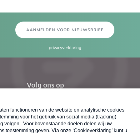
AANMELDEN VOOR NIEUWSBRIEF
privacyverklaring
Volg ons op
el
Nieuwsbrief
X
Neem hier een gratis abonnement op de MAX
Consumenten nieuwsbrief. Elke maandag en