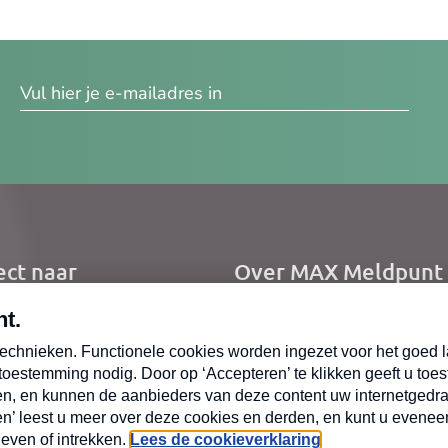
res
ect naar
Over MAX Meldpunt
me
Over Meldpunt Actue
uws
zendingen
oepen