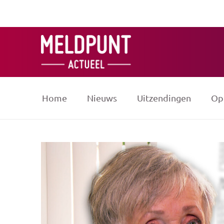
Ga
naar
de
inhoud
Home
Nieuws
Uitzendingen
Op