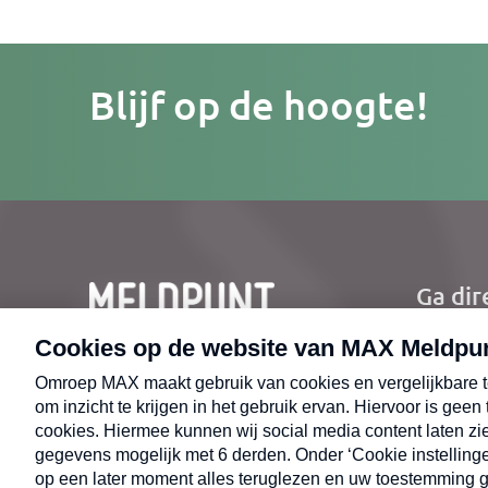
Je
Blijf op de hoogte!
e-
mailad
Ga dir
Ho
Nie
CONTACT
Uit
Opr