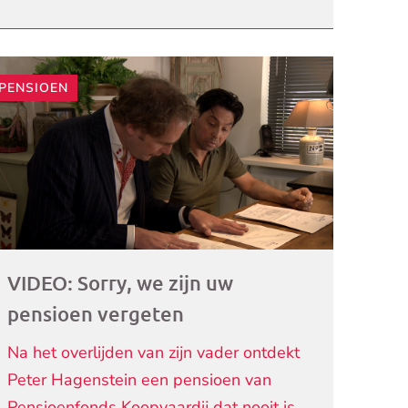
PENSIOEN
ogramma)
VIDEO: Sorry, we zijn uw
pensioen vergeten
Na het overlijden van zijn vader ontdekt
Peter Hagenstein een pensioen van
Pensioenfonds Koopvaardij dat nooit is