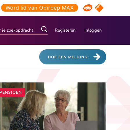
Word lid van Omroep MAX
NPO Start
Omroep MAX
Registeren
Inloggen
DOE EEN MELDING!
Andere
PENSIOEN
artikelen