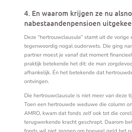
4. En waarom krijgen ze nu alsno
nabestaandenpensioen uitgekee
Deze “hertrouwclausule” stamt uit de vorige
tegenwoordig nogal ouderwets. Die ging namel
partner moest je vanaf dat moment financieel
praktijk betekende het dit: de man zorgdev
afhankelijk. Én het betekende dat hertrouwd
ontvingen.
Die hertrouwclausule is niet meer van deze t
Toen een hertrouwde weduwe die column on
AMRO, kwam dat fonds zelf ook tot die conc
terugwerkende kracht geschrapt. Daarom beta
fonds wil niet zeggen om hoeveel geld het ga