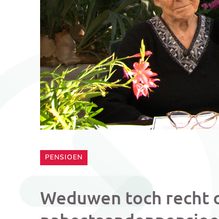
CATEGORIE:
PENSIOEN
Weduwen toch recht o