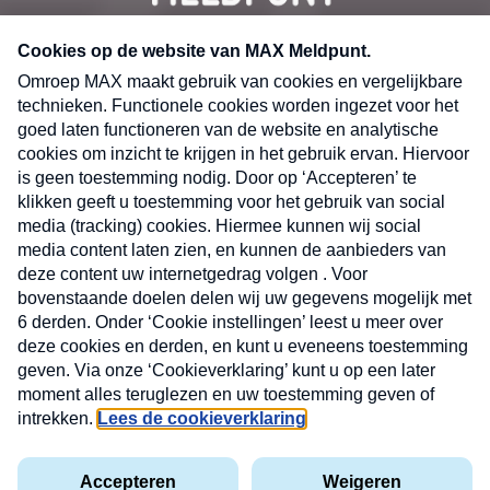
CONTACT
Volg ons op
Nieuwsbrief
X
Neem hier een gratis abonnement op de MAX
Consumenten nieuwsbrief. Elke maandag en
donderdag in uw mailbox.
laring
MAX
Cookieverklaring
Kwetsbaarheid
Cookie
Uw
vakantieman
melden
instellingen
INSCH