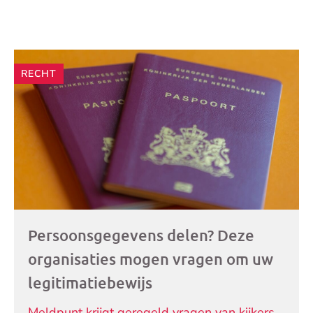
Andere
RECHT
artikelen
Persoonsgegevens delen? Deze
organisaties mogen vragen om uw
legitimatiebewijs
Meldpunt krijgt geregeld vragen van kijkers