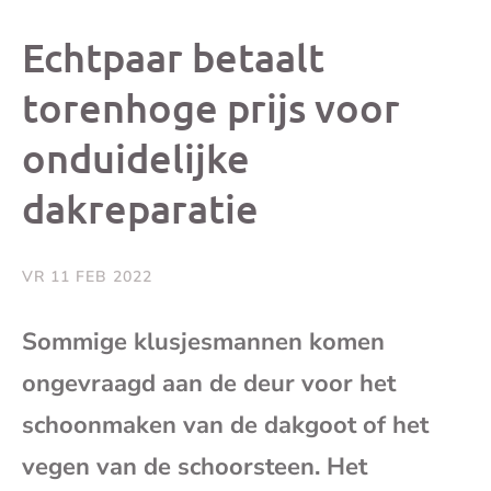
dit
dit
dit
dit
Echtpaar betaalt
bericht
bericht
bericht
beri
torenhoge prijs voor
onduidelijke
op
op
op
via
dakreparatie
Facebook
X
Whatsap
e-
mai
VR 11 FEB 2022
(op
Sommige klusjesmannen komen
ongevraagd aan de deur voor het
je
schoonmaken van de dakgoot of het
e-
vegen van de schoorsteen. Het