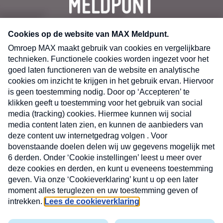
CONTACT
Volg ons op
Nieuwsbrief
X
Neem hier een gratis abonnement op de MAX
Consumenten nieuwsbrief. Elke maandag en
donderdag in uw mailbox.
laring
MAX
Cookieverklaring
Kwetsbaarheid
Cookie