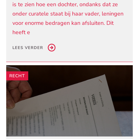
is te zien hoe een dochter, ondanks dat ze
onder curatele staat bij haar vader, leningen
voor enorme bedragen kan afsluiten. Dit
heeft e
LEES VERDER
RECHT