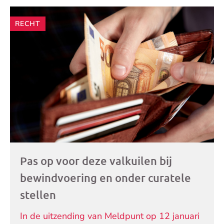
Andere
RECHT
artikelen
Pas op voor deze valkuilen bij
bewindvoering en onder curatele
stellen
In de uitzending van Meldpunt op 12 januari