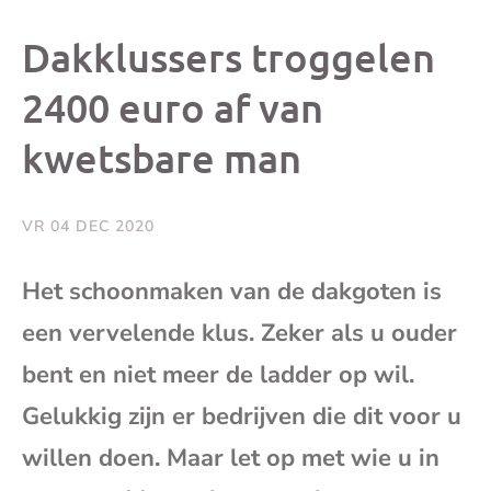
dit
dit
dit
dit
Dakklussers troggelen
bericht
bericht
bericht
beri
2400 euro af van
kwetsbare man
op
op
op
via
Facebook
X
Whatsap
e-
VR 04 DEC 2020
mai
Het schoonmaken van de dakgoten is
een vervelende klus. Zeker als u ouder
(op
bent en niet meer de ladder op wil.
je
Gelukkig zijn er bedrijven die dit voor u
e-
willen doen. Maar let op met wie u in