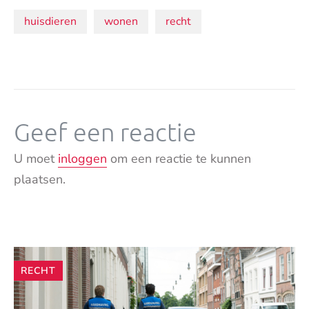
Onderwerpen:
huisdieren
wonen
recht
Geef een reactie
U moet
inloggen
om een reactie te kunnen
plaatsen.
Andere
RECHT
artikelen