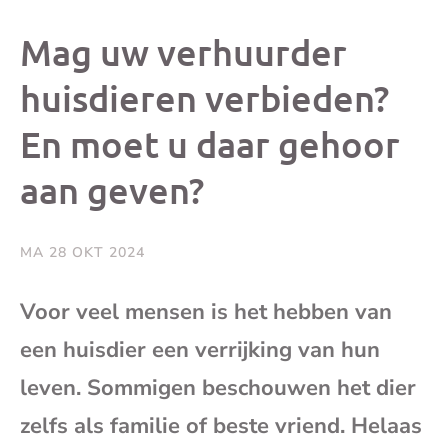
dit
dit
dit
dit
Mag uw verhuurder
bericht
bericht
bericht
beri
huisdieren verbieden?
En moet u daar gehoor
op
op
op
via
aan geven?
Facebook
X
Whatsap
e-
mai
MA 28 OKT 2024
(op
Voor veel mensen is het hebben van
een huisdier een verrijking van hun
je
leven. Sommigen beschouwen het dier
e-
zelfs als familie of beste vriend. Helaas