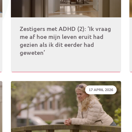
Zestigers met ADHD (2): ‘Ik vraag
me af hoe mijn leven eruit had
gezien als ik dit eerder had
geweten’
DATUM:
17 APRIL 2026