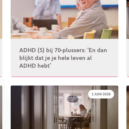
ADHD (5) bij 70-plussers: ‘En dan
blijkt dat je je hele leven al
ADHD hebt’
DATUM:
1 JUNI 2026