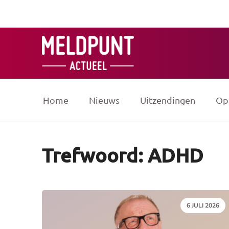
Ga
naar
de
inhoud
Home
Nieuws
Uitzendingen
Op
Trefwoord: ADHD
DATUM:
6 JULI 2026