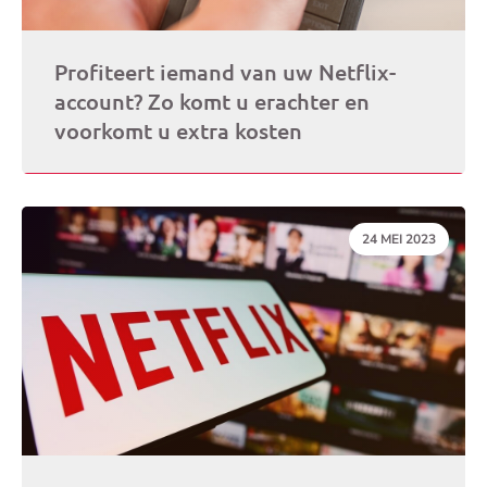
Profiteert iemand van uw Netflix-
account? Zo komt u erachter en
voorkomt u extra kosten
DATUM:
24 MEI 2023