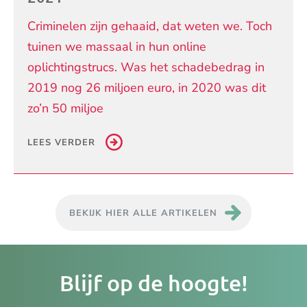
Criminelen zijn gehaaid, dat weten we. Toch
tuinen we massaal in hun online
oplichtingstrucs. Was het schadebedrag in
2019 nog 26 miljoen euro, in 2020 was dit
zo’n 50 miljoe
LEES VERDER
BEKIJK HIER ALLE ARTIKELEN
Je
Blijf op de hoogte!
e-
ma