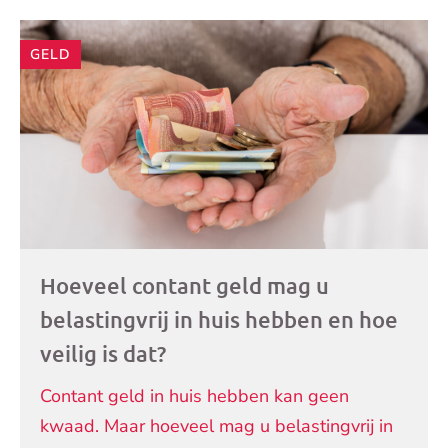
Andere
GELD
artikelen
Hoeveel contant geld mag u
belastingvrij in huis hebben en hoe
veilig is dat?
Contant geld in huis hebben kan geen
kwaad. Maar hoeveel mag u belastingvrij in