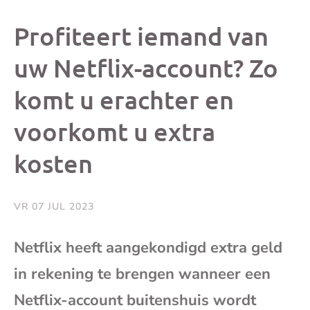
dit
dit
dit
dit
Profiteert iemand van
bericht
bericht
bericht
beri
uw Netflix-account? Zo
komt u erachter en
op
op
op
via
voorkomt u extra
Facebook
X
Whatsap
e-
kosten
mai
VR 07 JUL 2023
(op
Netflix heeft aangekondigd extra geld
je
in rekening te brengen wanneer een
e-
Netflix-account buitenshuis wordt