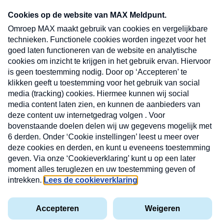
CONTACT
Volg ons op
Nieuwsbrief
X
Neem hier een gratis abonnement op de MAX
Consumenten nieuwsbrief. Elke maandag en
donderdag in uw mailbox.
laring
MAX
Cookieverklaring
Kwetsbaarheid
Cookie
Uw
vakantieman
melden
instellingen
INSCH
e-