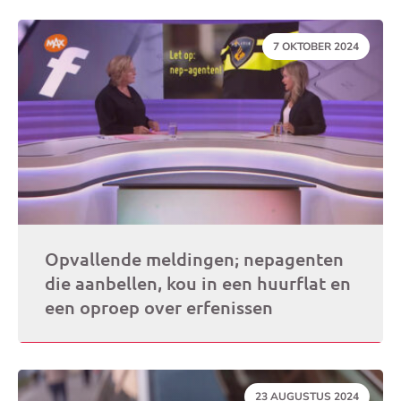
DATUM:
7 OKTOBER 2024
Opvallende meldingen; nepagenten
die aanbellen, kou in een huurflat en
een oproep over erfenissen
DATUM:
23 AUGUSTUS 2024