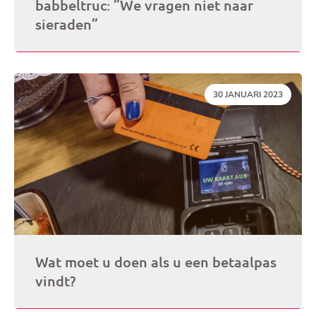
babbeltruc: ”We vragen niet naar
sieraden”
DATUM:
30 JANUARI 2023
Wat moet u doen als u een betaalpas
vindt?