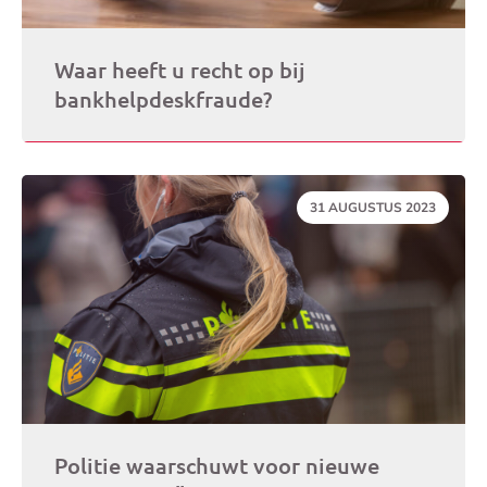
Waar heeft u recht op bij
bankhelpdeskfraude?
DATUM:
31 AUGUSTUS 2023
Politie waarschuwt voor nieuwe