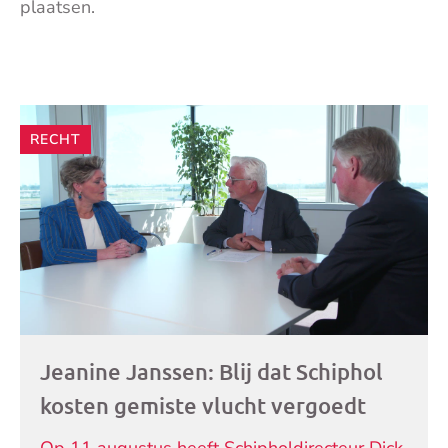
plaatsen.
Andere
RECHT
artikelen
Jeanine Janssen: Blij dat Schiphol
kosten gemiste vlucht vergoedt
Op 11 augustus heeft Schipholdirecteur Dick