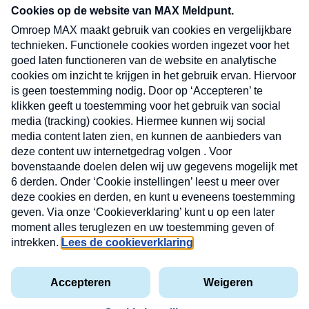
CONTACT
Volg ons op
Nieuwsbrief
X
Neem hier een gratis abonnement op de MAX
Consumenten nieuwsbrief. Elke maandag en
donderdag in uw mailbox.
laring
MAX
Cookieverklaring
Kwetsbaarheid
Cookie
Uw
vakantieman
melden
instellingen
INSCH
e-
VOOR
privacyverklaring