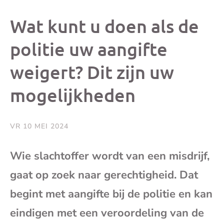
dit
dit
dit
dit
Wat kunt u doen als de
bericht
bericht
bericht
beri
politie uw aangifte
weigert? Dit zijn uw
op
op
op
via
mogelijkheden
Facebook
X
Whatsap
e-
mai
VR 10 MEI 2024
(op
Wie slachtoffer wordt van een misdrijf,
gaat op zoek naar gerechtigheid. Dat
je
begint met aangifte bij de politie en kan
e-
eindigen met een veroordeling van de