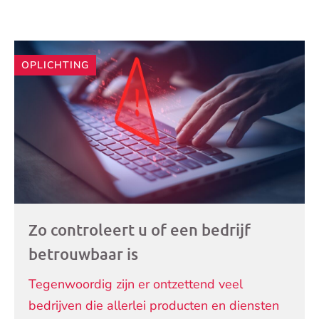
Andere
OPLICHTING
artikelen
Zo controleert u of een bedrijf
betrouwbaar is
Tegenwoordig zijn er ontzettend veel
bedrijven die allerlei producten en diensten