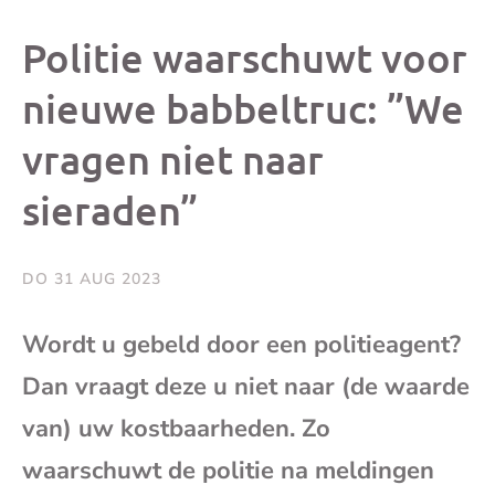
dit
dit
dit
dit
Politie waarschuwt voor
bericht
bericht
bericht
beri
nieuwe babbeltruc: ”We
vragen niet naar
op
op
op
via
sieraden”
Facebook
X
Whatsap
e-
mai
DO 31 AUG 2023
(op
Wordt u gebeld door een politieagent?
Dan vraagt deze u niet naar (de waarde
je
van) uw kostbaarheden. Zo
e-
waarschuwt de politie na meldingen