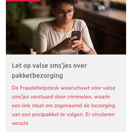
artikelen
Let op valse sms’jes over
pakketbezorging
De Fraudehelpdesk waarschuwt voor valse
sms’jes verstuurd door criminelen, waarin
een link staat om zogenaamd de bezorging
van een postpakket te volgen. Er circuleren
verschi