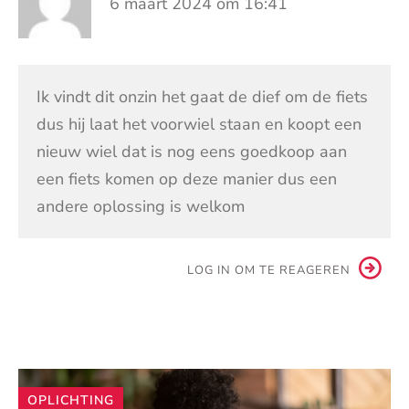
6 maart 2024 om 16:41
Ik vindt dit onzin het gaat de dief om de fiets
dus hij laat het voorwiel staan en koopt een
nieuw wiel dat is nog eens goedkoop aan
een fiets komen op deze manier dus een
andere oplossing is welkom
LOG IN OM TE REAGEREN
Andere
OPLICHTING