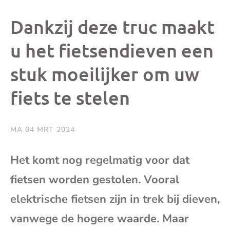
dit
dit
dit
dit
Dankzij deze truc maakt
bericht
bericht
bericht
beri
u het fietsendieven een
stuk moeilijker om uw
op
op
op
via
fiets te stelen
Facebook
X
Whatsap
e-
mai
MA 04 MRT 2024
(op
Het komt nog regelmatig voor dat
fietsen worden gestolen. Vooral
je
elektrische fietsen zijn in trek bij dieven,
e-
vanwege de hogere waarde. Maar