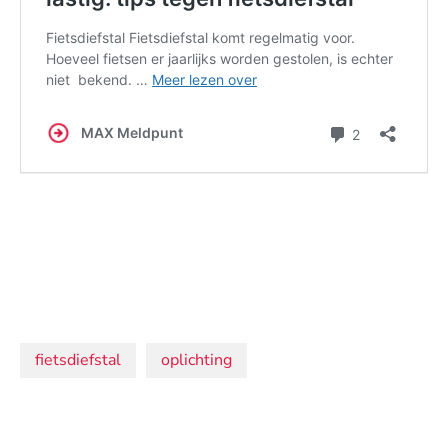
Onderwerpen:
fietsdiefstal
oplichting