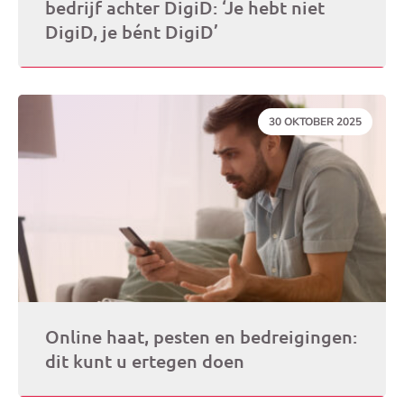
bedrijf achter DigiD: ‘Je hebt niet
DigiD, je bént DigiD’
DATUM:
30 OKTOBER 2025
Online haat, pesten en bedreigingen:
dit kunt u ertegen doen