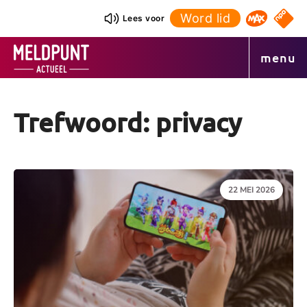
Ga
Word lid
NPO S
Lees voor
Omroep 
naar
de
menu
inhoud
Trefwoord: privacy
DATUM:
22 MEI 2026