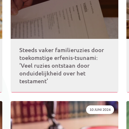
Steeds vaker familieruzies door
toekomstige erfenis-tsunami:
‘Veel ruzies ontstaan door
onduidelijkheid over het
testament’
DATUM:
10 JUNI 2024