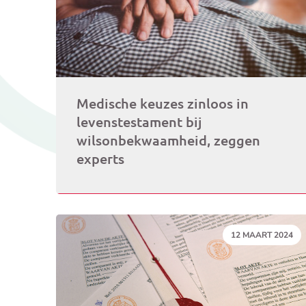
Medische keuzes zinloos in
levenstestament bij
wilsonbekwaamheid, zeggen
experts
DATUM:
12 MAART 2024