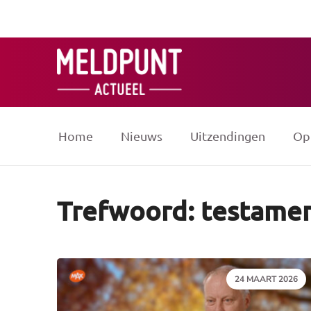
Ga
naar
de
inhoud
Home
Nieuws
Uitzendingen
Op
Trefwoord: testame
DATUM:
24 MAART 2026