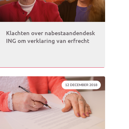
Klachten over nabestaandendesk
ING om verklaring van erfrecht
DATUM:
12 DECEMBER 2018