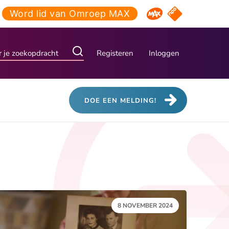
Word lid van Omroep MAX
NPO Start
Omroep MAX
Registeren
Inloggen
DOE EEN MELDING!
DATUM:
8 NOVEMBER 2024