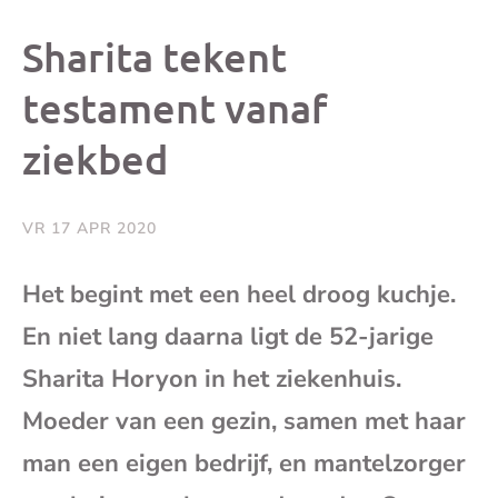
dit
dit
dit
dit
Sharita tekent
bericht
bericht
bericht
beri
testament vanaf
ziekbed
op
op
op
via
Facebook
X
Whatsap
e-
VR 17 APR 2020
mai
Het begint met een heel droog kuchje.
En niet lang daarna ligt de 52-jarige
(op
Sharita Horyon in het ziekenhuis.
je
Moeder van een gezin, samen met haar
e-
man een eigen bedrijf, en mantelzorger