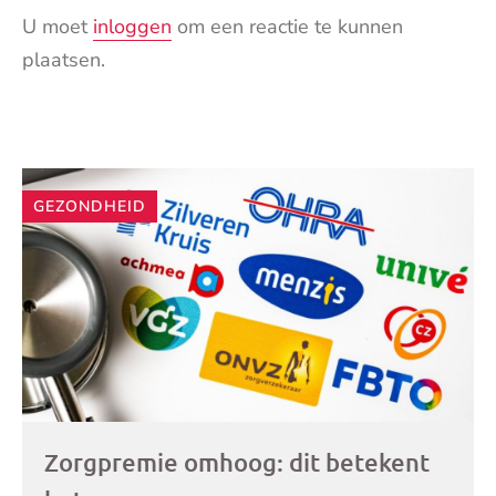
U moet
inloggen
om een reactie te kunnen
plaatsen.
Andere
GEZONDHEID
artikelen
Zorgpremie omhoog: dit betekent