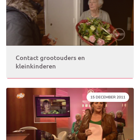
Contact grootouders en
kleinkinderen
DATUM:
15 DECEMBER 2011