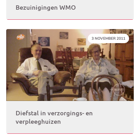
Bezuinigingen WMO
DATUM:
3 NOVEMBER 2011
Diefstal in verzorgings- en
verpleeghuizen