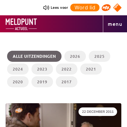
Ga
Word lid
NPO S
Lees voor
Omroep 
naar
de
menu
inhoud
ALLE UITZENDINGEN
2026
2025
2024
2023
2022
2021
2020
2019
2017
DATUM:
22 DECEMBER 2011