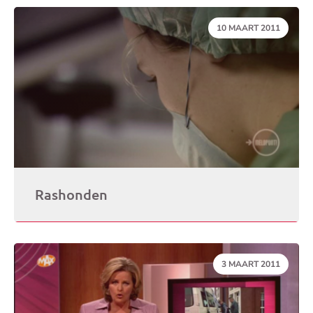
DATUM:
10 MAART 2011
Rashonden
DATUM:
3 MAART 2011