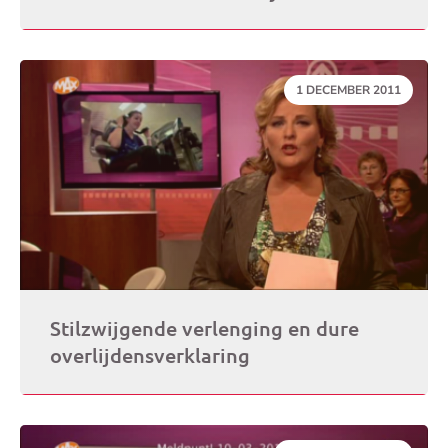
DATUM:
1 DECEMBER 2011
Stilzwijgende verlenging en dure
overlijdensverklaring