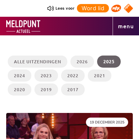
Ga
Word lid
NPO S
Lees voor
Omroep 
naar
de
menu
inhoud
ALLE UITZENDINGEN
2026
2025
2024
2023
2022
2021
2020
2019
2017
DATUM:
19 DECEMBER 2025