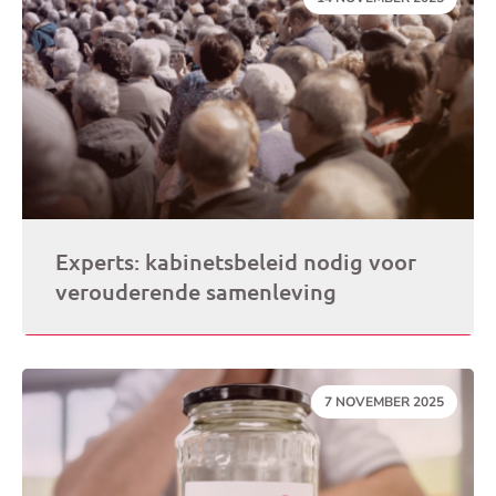
Experts: kabinetsbeleid nodig voor
verouderende samenleving
DATUM:
7 NOVEMBER 2025