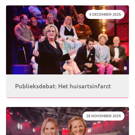
DATUM:
5 DECEMBER 2025
Publieksdebat: Het huisartsinfarct
DATUM:
28 NOVEMBER 2025