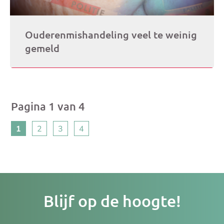
Ouderenmishandeling veel te weinig
gemeld
Pagina 1 van 4
1
2
3
4
Je
Blijf op de hoogte!
e-
ma