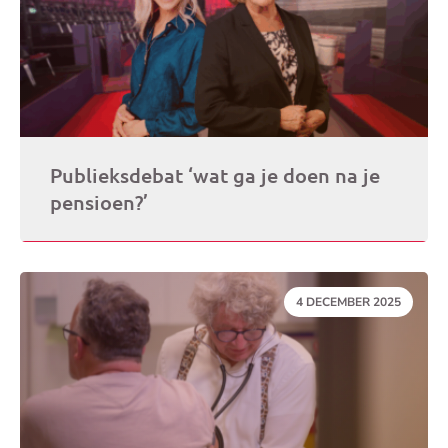
Publieksdebat ‘wat ga je doen na je
pensioen?’
DATUM:
4 DECEMBER 2025