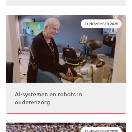
DATUM:
21 NOVEMBER 2025
AI-systemen en robots in
ouderenzorg
DATUM:
14 NOVEMBER 2025