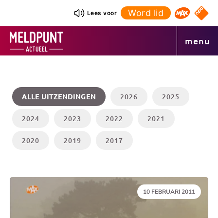
Ga
Word lid
NPO S
Lees voor
Omroep 
naar
de
menu
inhoud
ALLE UITZENDINGEN
2026
2025
2024
2023
2022
2021
2020
2019
2017
DATUM:
10 FEBRUARI 2011