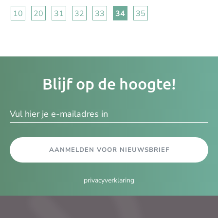
10
20
31
32
33
34
35
Je
Blijf op de hoogte!
e-
ma
AANMELDEN VOOR NIEUWSBRIEF
privacyverklaring