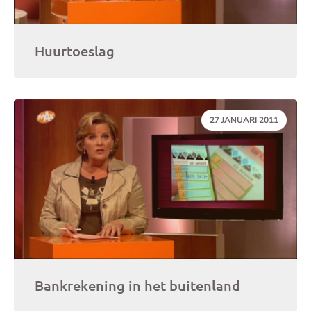
Huurtoeslag
DATUM:
27 JANUARI 2011
Bankrekening in het buitenland