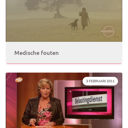
Medische fouten
DATUM:
3 FEBRUARI 2011