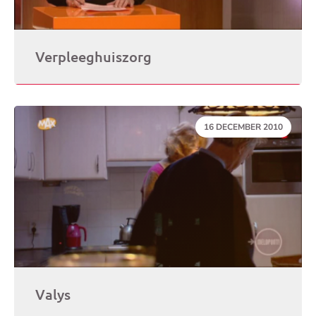
Verpleeghuiszorg
DATUM:
16 DECEMBER 2010
Valys